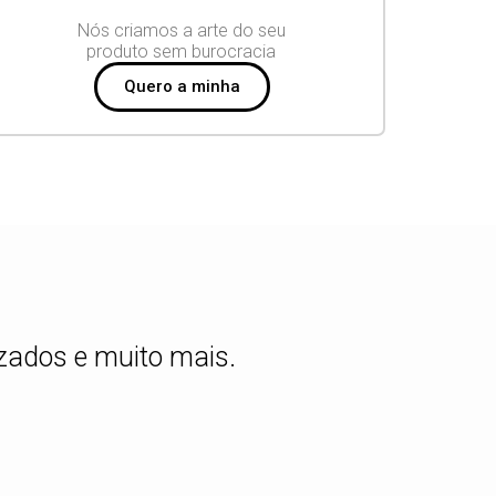
Nós criamos a arte do seu
produto sem burocracia
Quero a minha
izados e muito mais.