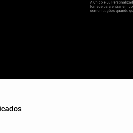
A Chico e Lu Personaliza
fornece para entrar em co
comunicações quando qui
icados
WIND BANNER
INFLÁVEIS
TAPETES
TENDAS