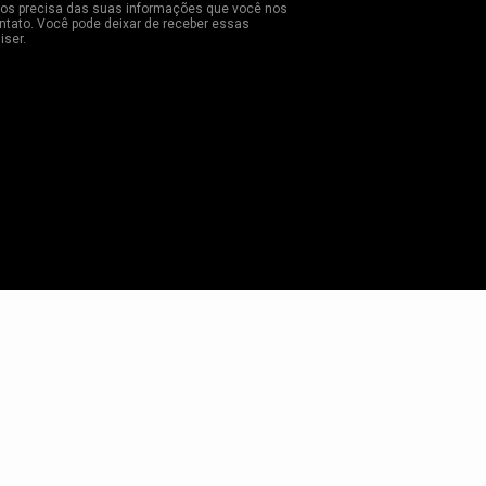
dos precisa das suas informações que você nos
ntato. Você pode deixar de receber essas
ser.