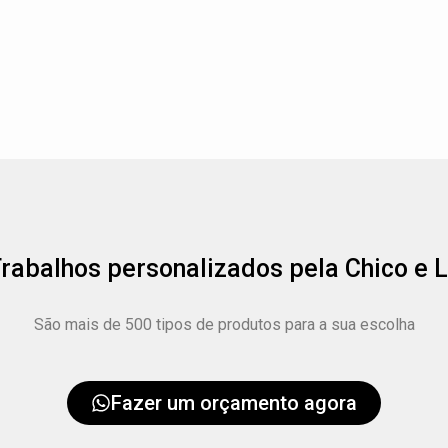
rabalhos personalizados pela Chico e 
São mais de 500 tipos de produtos para a sua escolha
BANDEIRAS GIGANTES
WIND BANNERS
WIND BANNERS
FLÂMULAS
INFLÁVEIS
TAPETES
Fazer um orçamento agora